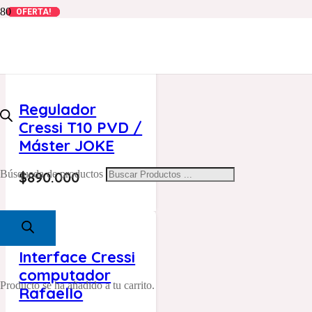
OFERTA!
OFERTA!
OFERTA!
Regulador
Cressi T10 PVD /
Máster JOKE
Búsqueda de productos
$
890.000
Interface Cressi
computador
Producto
se ha añadido a tu carrito.
Rafaello