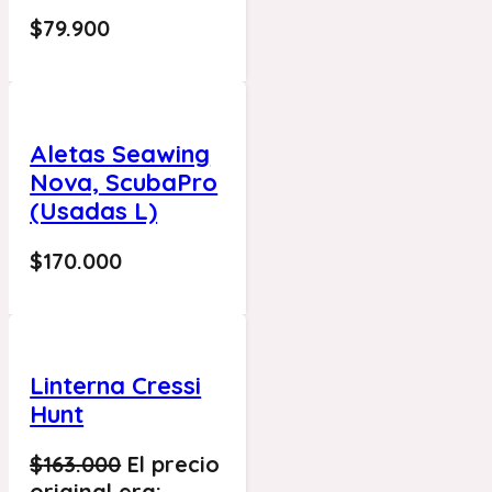
$
79.900
Aletas Seawing
Nova, ScubaPro
(Usadas L)
$
170.000
Linterna Cressi
Hunt
$
163.000
El precio
original era: