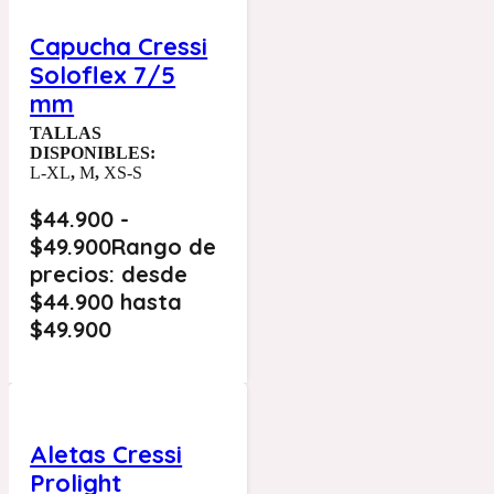
Capucha Cressi
Soloflex 7/5
mm
TALLAS
DISPONIBLES:
L-XL
,
M
,
XS-S
$
44.900
-
$
49.900
Rango de
precios: desde
$44.900 hasta
$49.900
Aletas Cressi
Prolight