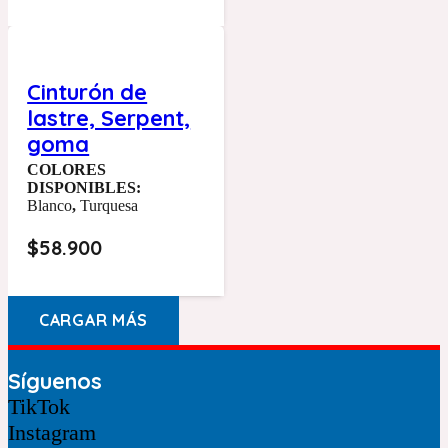
Cinturón de
lastre, Serpent,
goma
COLORES
DISPONIBLES:
Blanco
,
Turquesa
$
58.900
CARGAR MÁS
Síguenos
TikTok
Instagram