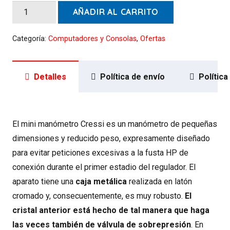
Manómetro
AÑADIR AL CARRITO
Cressi,
Bar
Categoría:
Computadores y Consolas
,
Ofertas
y
PSI
Detalles
Política de envío
Polític
cantidad
El mini manómetro Cressi es un manómetro de pequeñas
dimensiones y reducido peso, expresamente diseñado
para evitar peticiones excesivas a la fusta HP de
conexión durante el primer estadio del regulador. El
aparato tiene una
caja metálica
realizada en latón
cromado y, consecuentemente, es muy robusto.
El
cristal anterior está hecho de tal manera que haga
las veces también de válvula de sobrepresión
. En