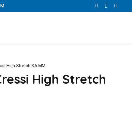
RM
ssi High Stretch 3,5 MM
ressi High Stretch
El
precio
actual