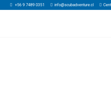
+56 9 7489 0351
info@scubadventure.cl
Cent