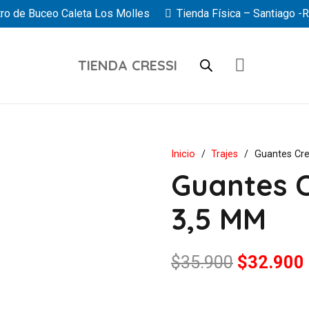
ro de Buceo Caleta Los Molles
Tienda Física – Santiago -
TIENDA CRESSI
Inicio
/
Trajes
/
Guantes Cre
Guantes C
3,5 MM
El
$
35.900
$
32.900
precio
original