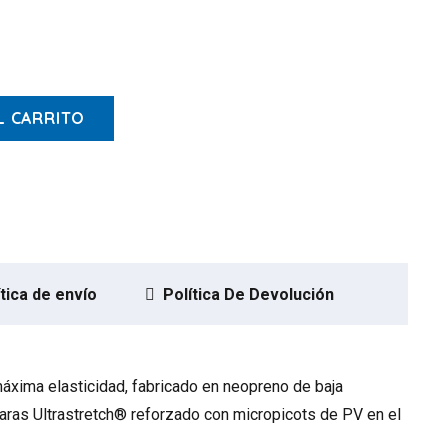
es:
$32.900.
L CARRITO
ítica de envío
Política De Devolución
áxima elasticidad, fabricado en neopreno de baja
aras Ultrastretch® reforzado con micropicots de PV en el