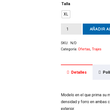
era:
Talla
$35.900.
XL
Guantes
AÑADIR A
Cressi
High
SKU:
N/D
Stretch
Categoría:
Ofertas
,
Trajes
3,5
MM
cantidad
Detalles
Pol
Modelo en el que prima su m
densidad y forro en ambas c
exterior.