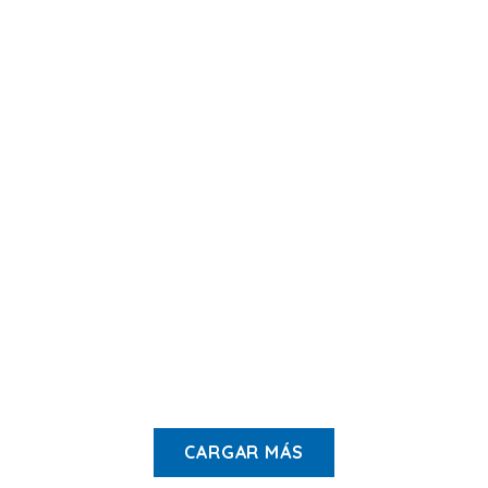
Gorilla Pro
CRESSI
$
11.900
COLORES
DISPONIBLES:
Azul
,
Negro
$
175.000
BCD
Botín Cressi
ScubaPro,
Isla 7MM
modelo T One
$
62.900
(usado)
$
357.000
CARGAR MÁS