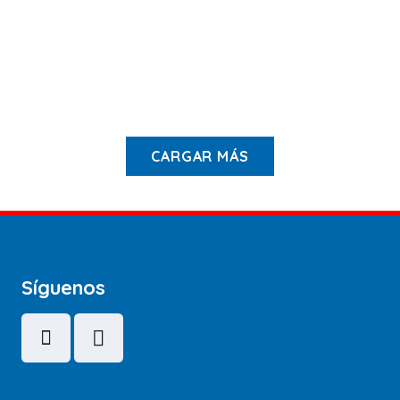
computador
Cressi
Cressi
(pocket)
Leonardo
$
43.000
$
14.900
CARGAR MÁS
Síguenos