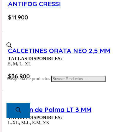
ANTIFOG CRESSI
$
11.900
CALCETINES ORATA NEO 2,5 MM
TALLAS DISPONIBLES:
S
,
M
,
L
,
XL
$
36.900
Búsqueda de productos
Calcetin de Palma LT 3 MM
TALLAS DISPONIBLES:
L-XL
,
M-L
,
S-M
,
XS