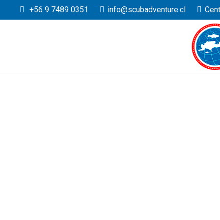
+56 9 7489 0351
info@scubadventure.cl
Cent