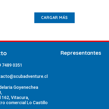
El
5.900
cio
precio
ginal
actual
CARGAR MÁS
:
es:
.900.
$65.900.
cto
Representantes
9 7489 0351
tacto@scubadventure.cl
delaria Goyenechea
,
l 162, Vitacura,
ro comercial Lo Castillo