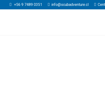
+56 9 7489 0351
info@scubadventure.cl
Cent