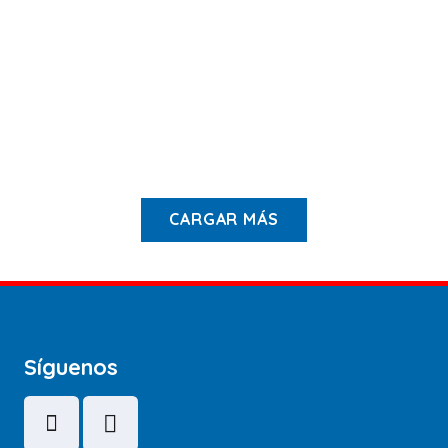
TALLAS
DISPONIBLES:
DISPONIBLES:
Black/Blue
,
Rojo
,
S
,
XL
Blanco
,
Gris
,
Naranjo
,
Negro
$
49.900
$
38.900
CARGAR MÁS
Síguenos