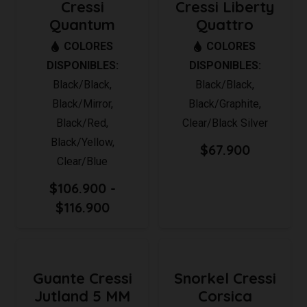
Cressi
Cressi Liberty
Quantum
Quattro
COLORES
COLORES
DISPONIBLES:
DISPONIBLES:
Black/Black
,
Black/Black
,
Black/Mirror
,
Black/Graphite
,
Black/Red
,
Clear/Black Silver
Black/Yellow
,
$
67.900
Clear/Blue
$
106.900
-
Rango
$
116.900
de
precios:
desde
Guante Cressi
Snorkel Cressi
$106.900
Jutland 5 MM
Corsica
hasta