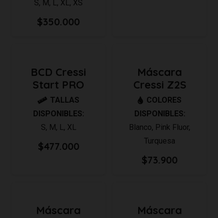
S
,
M
,
L
,
XL
,
XS
$
350.000
BCD Cressi
Máscara
Start PRO
Cressi Z2S
TALLAS
COLORES
DISPONIBLES:
DISPONIBLES:
S
,
M
,
L
,
XL
Blanco
,
Pink Fluor
,
Turquesa
$
477.000
$
73.900
Máscara
Máscara