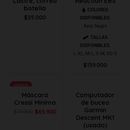
Lastre, correa
Reaction EBS
botella
COLORES
$
35.000
DISPONIBLES:
Azul
,
Negro
TALLAS
DISPONIBLES:
L-XL
,
M-L
,
S-M
,
XS-S
$
139.000
OFERTA!
Máscara
Computador
Cressi Minima
de buceo
Garmin
El
El
$
74.900
$
65.900
Descent MK1
precio
precio
(usado)
original
actual