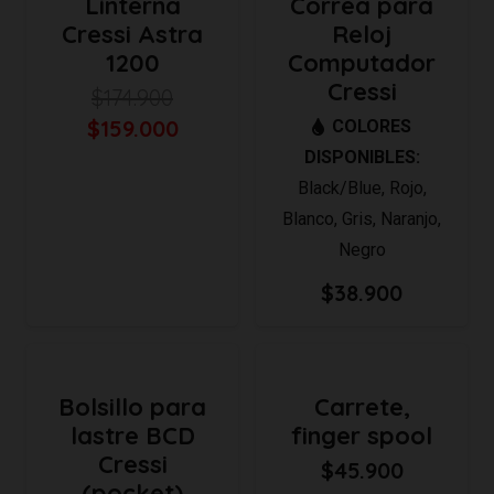
Linterna
Correa para
Cressi Astra
Reloj
1200
Computador
Cressi
$
174.900
El
El
$
159.000
COLORES
precio
precio
DISPONIBLES:
original
actual
Black/Blue
,
Rojo
,
era:
es:
Blanco
,
Gris
,
Naranjo
,
$174.900.
$159.000.
Negro
$
38.900
Bolsillo para
Carrete,
lastre BCD
finger spool
Cressi
$
45.900
(pocket)