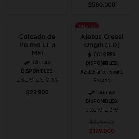
$
580.000
era:
es:
$74.900.
$65.900.
OFERTA!
Calcetin de
Aletas Cressi
Palma LT 3
Origin (LD)
MM
COLORES
TALLAS
DISPONIBLES:
DISPONIBLES:
Azul
,
Blanco
,
Negro
,
L-XL
,
M-L
,
S-M
,
XS
Rosado
$
29.900
TALLAS
DISPONIBLES:
L-XL
,
M-L
,
S-M
$
229.000
El
El
$
199.000