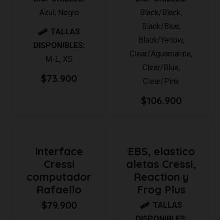
Azul
,
Negro
Black/Black
,
Black/Blue
,
TALLAS
Black/Yellow
,
DISPONIBLES:
Clear/Aguamarine
,
M-L
,
XS
Clear/Blue
,
$
73.900
Clear/Pink
$
106.900
Interface
EBS, elastico
Cressi
aletas Cressi,
computador
Reaction y
Rafaello
Frog Plus
$
79.900
TALLAS
DISPONIBLES: