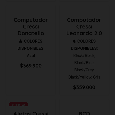
precio
precio
original
actual
era:
es:
Computador
Computador
$229.000.
$199.000
Cressi
Cressi
Donatello
Leonardo 2.0
COLORES
COLORES
DISPONIBLES:
DISPONIBLES:
Azul
Black/Black
,
Black/Blue
,
$
369.900
Black/Grey
,
Black/Yellow
,
Gris
$
359.000
OFERTA!
Aletas Cressi
BCD