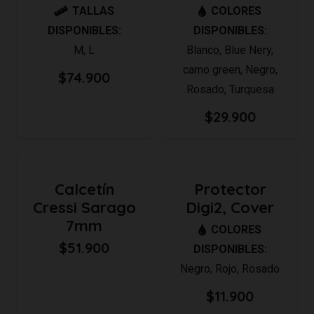
TALLAS
COLORES
$116.900
DISPONIBLES:
DISPONIBLES:
M
,
L
Blanco
,
Blue Nery
,
camo green
,
Negro
,
$
74.900
Rosado
,
Turquesa
$
29.900
Calcetín
Protector
Cressi Sarago
Digi2, Cover
7mm
COLORES
$
51.900
DISPONIBLES:
Negro
,
Rojo
,
Rosado
$
11.900