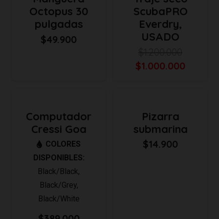
Octopus 30
ScubaPRO
pulgadas
Everdry,
USADO
$
49.900
$
1.200.000
El
El
$
1.000.000
precio
precio
original
actual
era:
es:
Computador
Pizarra
$1.200.000.
$1.000.
Cressi Goa
submarina
$
14.900
COLORES
DISPONIBLES:
Black/Black
,
Black/Grey
,
Black/White
$
389.000