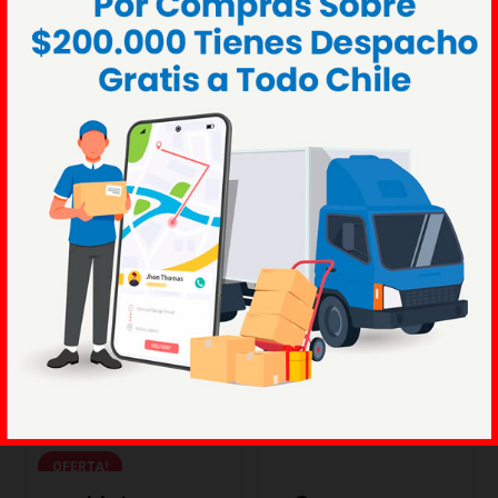
Metal
,
Green / Green
$
84.900
-
Rango
$
96.900
de
precios:
desde
Máscara
BCD Cressi
$84.900
Cressi A1
Commander
hasta
EVO
COLORES
$96.900
TALLAS
DISPONIBLES:
DISPONIBLES:
Azul
,
Blanco
,
Negro
S
,
M
,
L
,
XL
$
79.900
$
629.000
OFERTA!