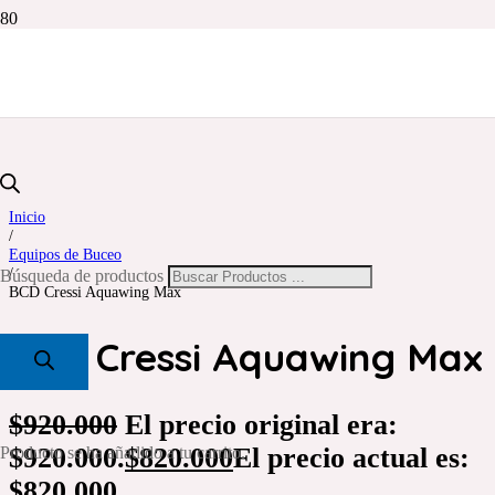
Inicio
/
Equipos de Buceo
/
Búsqueda de productos
BCD Cressi Aquawing Max
BCD Cressi Aquawing Max
$
920.000
El precio original era:
$920.000.
$
820.000
El precio actual es:
Producto
se ha añadido a tu carrito.
$820.000.