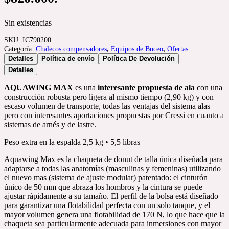
Sin existencias
SKU:
IC790200
Categoría:
Chalecos compensadores
,
Equipos de Buceo
,
Ofertas
Detalles
Política de envío
Política De Devolución
Detalles
AQUAWING MAX
es una
interesante propuesta de ala
con una
construcción robusta pero ligera al mismo tiempo (2,90 kg) y con
escaso volumen de transporte, todas las ventajas del sistema alas
pero con interesantes aportaciones propuestas por Cressi en cuanto a
sistemas de arnés y de lastre.
Peso extra en la espalda 2,5 kg • 5,5 libras
Aquawing Max es la chaqueta de donut de talla única diseñada para
adaptarse a todas las anatomías (masculinas y femeninas) utilizando
el nuevo mas (sistema de ajuste modular) patentado: el cinturón
único de 50 mm que abraza los hombros y la cintura se puede
ajustar rápidamente a su tamaño. El perfil de la bolsa está diseñado
para garantizar una flotabilidad perfecta con un solo tanque, y el
mayor volumen genera una flotabilidad de 170 N, lo que hace que la
chaqueta sea particularmente adecuada para inmersiones con mayor