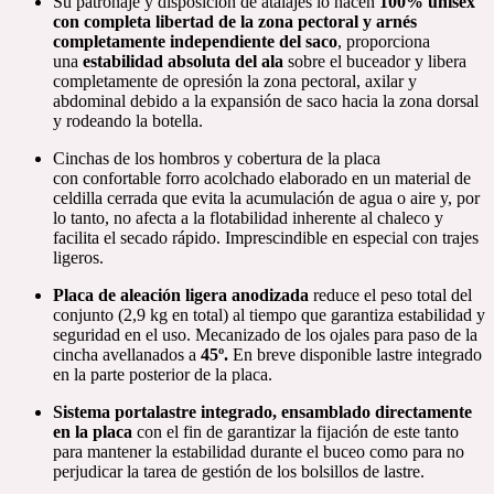
Su patronaje y disposición de atalajes lo hacen
100% unisex
con completa libertad de la zona pectoral y
arnés
completamente independiente del saco
, proporciona
una
estabilidad absoluta del ala
sobre el buceador y libera
completamente de opresión la zona pectoral, axilar y
abdominal debido a la expansión de saco hacia la zona dorsal
y rodeando la botella.
Cinchas de los hombros y cobertura de la placa
con confortable forro acolchado elaborado en un material de
celdilla cerrada que evita la acumulación de agua o aire y, por
lo tanto, no afecta a la flotabilidad inherente al chaleco y
facilita el secado rápido. Imprescindible en especial con trajes
ligeros.
Placa de aleación ligera anodizada
reduce el peso total del
conjunto (2,9 kg en total) al tiempo que garantiza estabilidad y
seguridad en el uso. Mecanizado de los ojales para paso de la
cincha avellanados a
45º.
En breve disponible lastre integrado
en la parte posterior de la placa.
Sistema portalastre integrado, ensamblado directamente
en la placa
con el fin de garantizar la fijación de este tanto
para mantener la estabilidad durante el buceo como para no
perjudicar la tarea de gestión de los bolsillos de lastre.