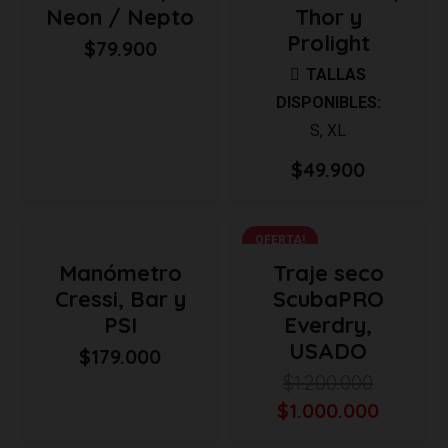
Neon / Nepto
Thor y
Prolight
$
79.900
TALLAS
DISPONIBLES:
S
,
XL
$
49.900
OFERTA!
Manómetro
Traje seco
Cressi, Bar y
ScubaPRO
PSI
Everdry,
USADO
$
179.000
$
1.200.000
El
El
$
1.000.000
precio
precio