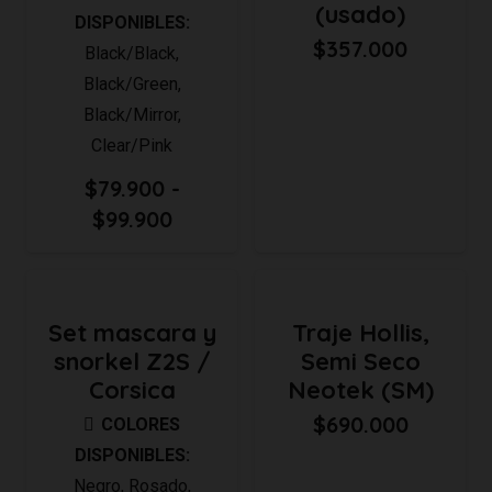
(usado)
DISPONIBLES:
$
357.000
Black/Black
,
Black/Green
,
Black/Mirror
,
Clear/Pink
$
79.900
-
Rango
$
99.900
de
precios:
desde
Set mascara y
Traje Hollis,
$79.900
snorkel Z2S /
Semi Seco
hasta
Corsica
Neotek (SM)
$99.900
$
690.000
COLORES
DISPONIBLES:
Negro
,
Rosado
,