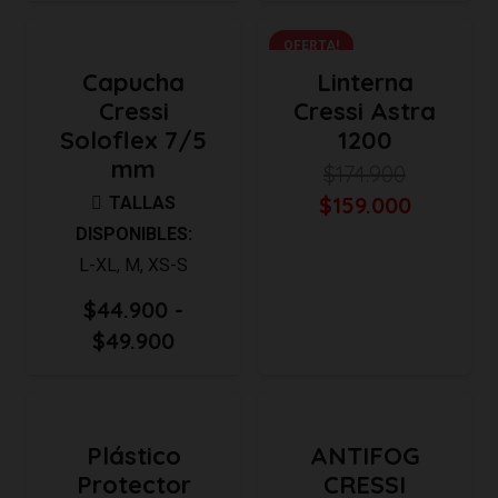
OFERTA!
Capucha
Linterna
Cressi
Cressi Astra
Soloflex 7/5
1200
mm
$
174.900
El
El
$
159.000
TALLAS
precio
precio
DISPONIBLES:
original
actual
L-XL
,
M
,
XS-S
era:
es:
$
44.900
-
$174.900.
$159.000
Rango
$
49.900
de
precios:
desde
Plástico
ANTIFOG
$44.900
Protector
CRESSI
hasta