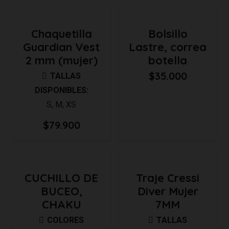
original
actual
era:
es:
Chaquetilla
Bolsillo
$1.200.000.
$1.000.
Guardian Vest
Lastre, correa
2 mm (mujer)
botella
$
35.000
TALLAS
DISPONIBLES:
S
,
M
,
XS
$
79.900
CUCHILLO DE
Traje Cressi
BUCEO,
Diver Mujer
CHAKU
7MM
COLORES
TALLAS