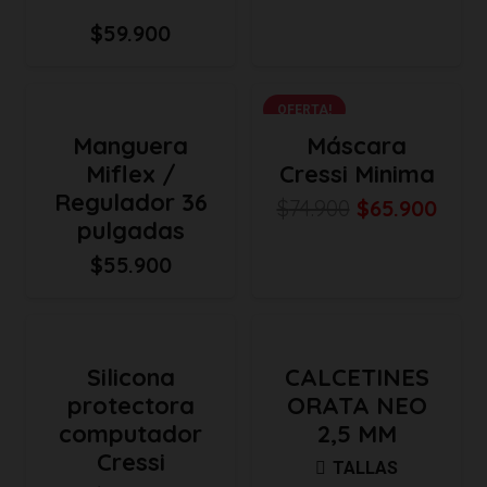
$
59.900
OFERTA!
Manguera
Máscara
Miflex /
Cressi Minima
Regulador 36
El
El
$
74.900
$
65.900
pulgadas
precio
prec
$
55.900
original
actu
era:
es:
$74.900.
$65.
Silicona
CALCETINES
protectora
ORATA NEO
computador
2,5 MM
Cressi
TALLAS