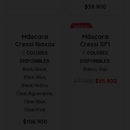
$
38.900
OFERTA!
Máscara
Máscara
Cressi Naxos
Cressi SF1
COLORES
COLORES
DISPONIBLES:
DISPONIBLES:
Black/Black
,
Blanco
,
Rojo
Black/Blue
,
El
El
$
79.900
$
65.900
Black/Yellow
,
precio
prec
Clear/Aguamarine
,
original
actu
Clear/Blue
,
era:
es:
Clear/Pink
$79.900.
$65.
$
106.900