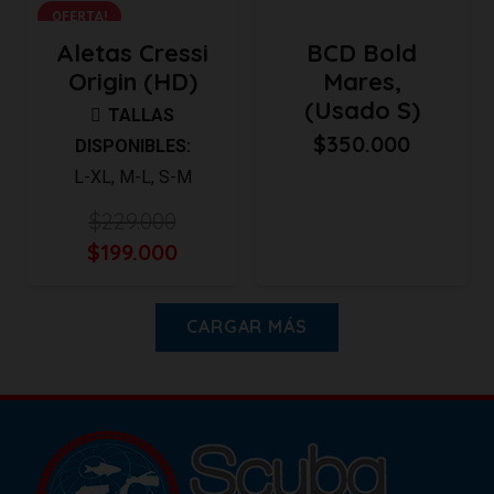
OFERTA!
Aletas Cressi
BCD Bold
Origin (HD)
Mares,
(Usado S)
TALLAS
$
350.000
DISPONIBLES:
L-XL
,
M-L
,
S-M
$
229.000
El
El
$
199.000
precio
precio
original
actual
CARGAR MÁS
era:
es:
$229.000.
$199.000.