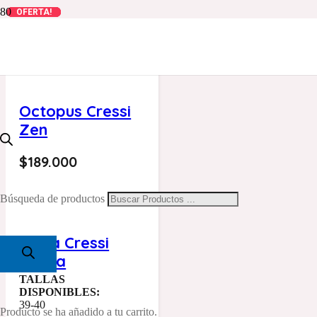
OFERTA!
OFERTA!
OFERTA!
OFERTA!
OFERTA!
Octopus Cressi
Zen
$
189.000
Búsqueda de productos
Aleta Cressi
Pluma
TALLAS
DISPONIBLES:
39-40
Producto
se ha añadido a tu carrito.