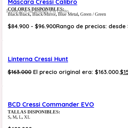
Máscara Cressi Calibro
COLORES DISPONIBLES:
Producto
se ha añadido a tu carrito.
Black/Black
,
Black/Mirror
,
Blue Metal
,
Green / Green
$
84.900
-
$
96.900
Rango de precios: desde 
Linterna Cressi Hunt
$
163.000
El precio original era: $163.000.
$
1
BCD Cressi Commander EVO
TALLAS DISPONIBLES:
S
,
M
,
L
,
XL