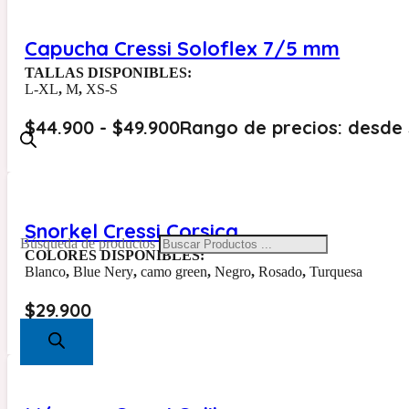
Capucha Cressi Soloflex 7/5 mm
TALLAS DISPONIBLES:
L-XL
,
M
,
XS-S
$
44.900
-
$
49.900
Rango de precios: desde 
Snorkel Cressi Corsica
Búsqueda de productos
COLORES DISPONIBLES:
Blanco
,
Blue Nery
,
camo green
,
Negro
,
Rosado
,
Turquesa
$
29.900