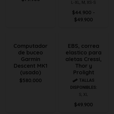
L-XL
,
M
,
XS-S
$
44.900
-
Rango
$
49.900
de
precios:
desde
Computador
EBS, correa
$44.900
de buceo
elastico para
hasta
Garmin
aletas Cressi,
$49.900
Descent MK1
Thor y
(usado)
Prolight
$
580.000
TALLAS
DISPONIBLES:
S
,
XL
$
49.900