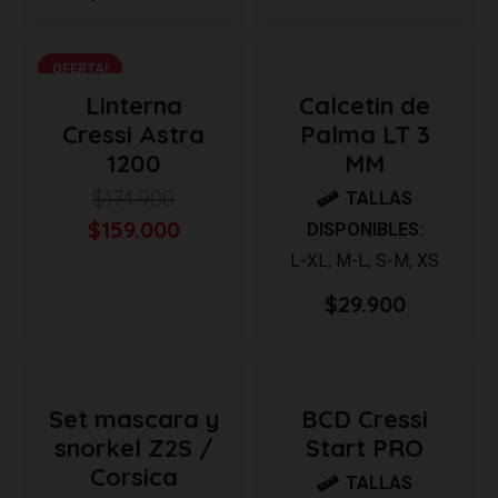
OFERTA!
Linterna
Calcetin de
Cressi Astra
Palma LT 3
1200
MM
$
174.900
TALLAS
El
El
$
159.000
DISPONIBLES:
precio
precio
L-XL
,
M-L
,
S-M
,
XS
original
actual
$
29.900
era:
es:
$174.900.
$159.000.
Set mascara y
BCD Cressi
snorkel Z2S /
Start PRO
Corsica
TALLAS