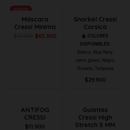
OFERTA!
Máscara
Snorkel Cressi
Cressi Minima
Corsica
El
El
$
74.900
$
65.900
COLORES
precio
precio
DISPONIBLES:
original
actual
Blanco
,
Blue Nery
,
era:
es:
camo green
,
Negro
,
$74.900.
$65.900.
Rosado
,
Turquesa
$
29.900
ANTIFOG
Guantes
CRESSI
Cressi High
Stretch 5 MM
$
11.900