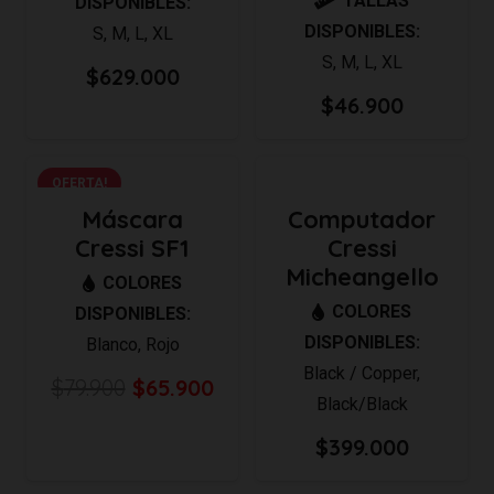
TALLAS
DISPONIBLES:
DISPONIBLES:
S
,
M
,
L
,
XL
S
,
M
,
L
,
XL
$
629.000
$
46.900
OFERTA!
Máscara
Computador
Cressi SF1
Cressi
Micheangello
COLORES
COLORES
DISPONIBLES:
DISPONIBLES:
Blanco
,
Rojo
Black / Copper
,
El
El
$
79.900
$
65.900
Black/Black
precio
precio
$
399.000
original
actual
era:
es: