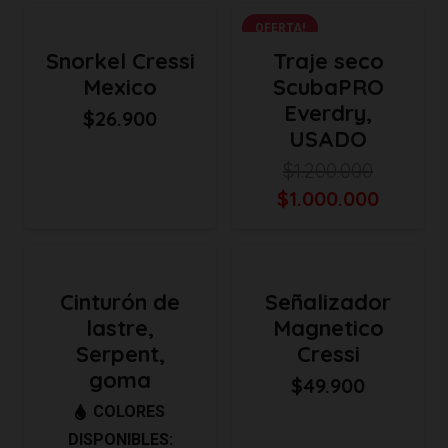
$79.900.
$65.900.
OFERTA!
Snorkel Cressi
Traje seco
Mexico
ScubaPRO
Everdry,
$
26.900
USADO
$
1.200.000
El
El
$
1.000.000
precio
precio
original
actual
era:
es:
Cinturón de
Señalizador
$1.200.000.
$1.000.
lastre,
Magnetico
Serpent,
Cressi
goma
$
49.900
COLORES
DISPONIBLES: