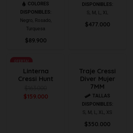
COLORES
DISPONIBLES:
DISPONIBLES:
S
,
M
,
L
,
XL
Negro
,
Rosado
,
$
477.000
Turquesa
$
89.900
OFERTA!
Linterna
Traje Cressi
Cressi Hunt
Diver Mujer
7MM
$
163.000
El
El
$
159.000
TALLAS
precio
precio
DISPONIBLES:
original
actual
S
,
M
,
L
,
XL
,
XS
era:
es:
$
350.000
$163.000.
$159.000.