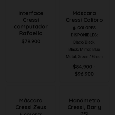
Interface
Máscara
Cressi
Cressi Calibro
computador
COLORES
Rafaello
DISPONIBLES:
$
79.900
Black/Black
,
Black/Mirror
,
Blue
Metal
,
Green / Green
$
84.900
-
Rango
$
96.900
de
precios:
desde
Máscara
Manómetro
$84.900
Cressi Zeus
Cressi, Bar y
hasta
PSI